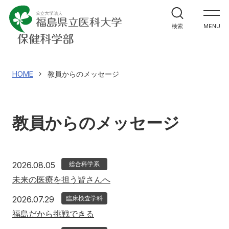
学部案内
検索
MENU
学科紹介
大学院案内
HOME
教員からのメッセージ
進路・就職関係
教員からのメッセージ
教員メッセージ
施設紹介
2026年8月5日
2026.08.05
総合科学系
未来の医療を担う皆さんへ
入試情報
2026年7月29日
2026.07.29
臨床検査学科
福島だから挑戦できる