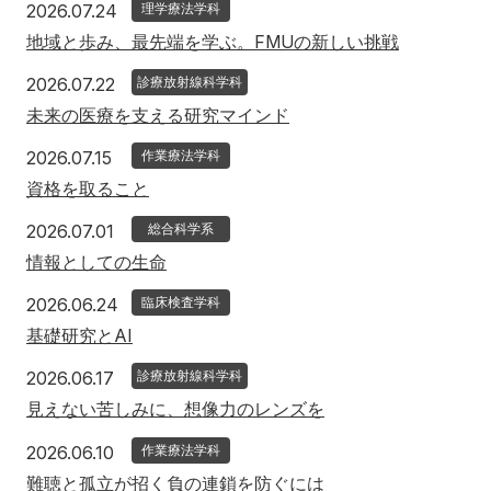
2026年7月24日
2026.07.24
理学療法学科
アクセス
寄附
English
お問い合わせ
地域と歩み、最先端を学ぶ。FMUの新しい挑戦
2026年7月22日
2026.07.22
診療放射線科学科
対象者別
未来の医療を支える研究マインド
地域の方へ
来院の方（診療）へ
2026年7月15日
2026.07.15
作業療法学科
資格を取ること
入学希望の方へ
在学生の方へ
2026年7月1日
2026.07.01
総合科学系
卒業生の方へ
教職員の方へ
情報としての生命
2026年6月24日
2026.06.24
臨床検査学科
教職員募集（採用情報）
取材・撮影申し込み
基礎研究とAI
2026年6月17日
2026.06.17
診療放射線科学科
見えない苦しみに、想像力のレンズを
2026年6月10日
2026.06.10
作業療法学科
難聴と孤立が招く負の連鎖を防ぐには