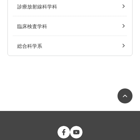
診療放射線科学科
臨床検査学科
総合科学系
ペ
公立大学法人 福島県立医科大学 Fac
公立大学法人 福島県立医科大学