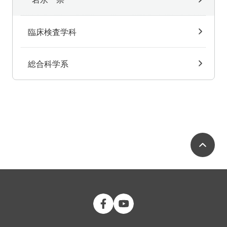
臨床検査学科
総合科学系
ペ
公立大学法人 福島県立医科大学 Fac
公立大学法人 福島県立医科大学