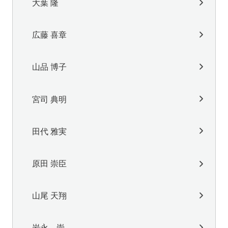
大葉 隆
広藤 喜章
山品 博子
宮司 典明
田代 雅実
原田 崇臣
山尾 天翔
岩永 崇