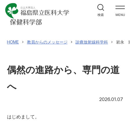
学部案内
検索
MENU
学科紹介
大学院案内
HOME
教員からのメッセージ
診療放射線科学科
岩永 
進路・就職関係
偶然の進路から、専門の道
教員メッセージ
へ
施設紹介
20
2026.01.07
入試情報
はじめまして。