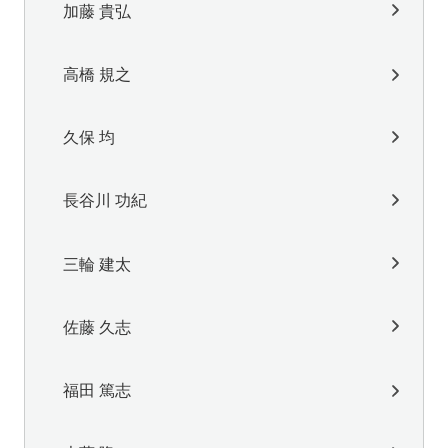
加藤 貴弘
高橋 規之
久保 均
長谷川 功紀
三輪 建太
佐藤 久志
福田 篤志