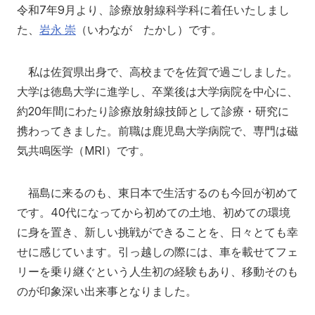
令和7年9月より、診療放射線科学科に着任いたしまし
アクセス
寄附
English
お問い合わせ
た、
岩永 崇
（いわなが たかし）です。
対象者別
私は佐賀県出身で、高校までを佐賀で過ごしました。
大学は徳島大学に進学し、卒業後は大学病院を中心に、
地域の方へ
来院の方（診療）へ
約20年間にわたり診療放射線技師として診療・研究に
携わってきました。前職は鹿児島大学病院で、専門は磁
入学希望の方へ
在学生の方へ
気共鳴医学（MRI）です。
卒業生の方へ
教職員の方へ
福島に来るのも、東日本で生活するのも今回が初めて
教職員募集（採用情報）
取材・撮影申し込み
です。40代になってから初めての土地、初めての環境
に身を置き、新しい挑戦ができることを、日々とても幸
せに感じています。引っ越しの際には、車を載せてフェ
リーを乗り継ぐという人生初の経験もあり、移動そのも
のが印象深い出来事となりました。