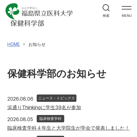
学部案内
検索
MENU
学科紹介
大学院案内
HOME
お知らせ
進路・就職関係
保健科学部のお知らせ
教員メッセージ
施設紹介
2026年8月6日
2026.08.06
ニュース・トピックス
浜通りThinkingに学生39名が参加
入試情報
2026年8月5日
2026.08.05
臨床検査学科
臨床検査学科４年生と大学院生が学会で発表しました！