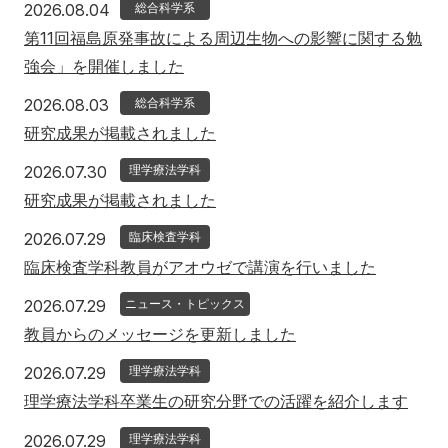
2026年8月4日
2026.08.04
総合科学系
アクセス
寄附
English
お問い合わせ
第11回福島原発事故による周辺生物への影響に関する勉
強会」を開催しました
対象者別
2026年8月3日
2026.08.03
総合科学系
研究成果が掲載されました
地域の方へ
来院の方（診療）へ
2026年7月30日
2026.07.30
理学療法学科
入学希望の方へ
在学生の方へ
研究成果が掲載されました
卒業生の方へ
教職員の方へ
2026年7月29日
2026.07.29
臨床検査学科
臨床検査学科教員がアオウゼで講演を行いました
教職員募集（採用情報）
取材・撮影申し込み
2026年7月29日
2026.07.29
ニュース・トピックス
教員からのメッセージを更新しました
2026年7月29日
2026.07.29
理学療法学科
理学療法学科卒業生の研究分野での活躍を紹介します
2026年7月29日
2026.07.29
理学療法学科