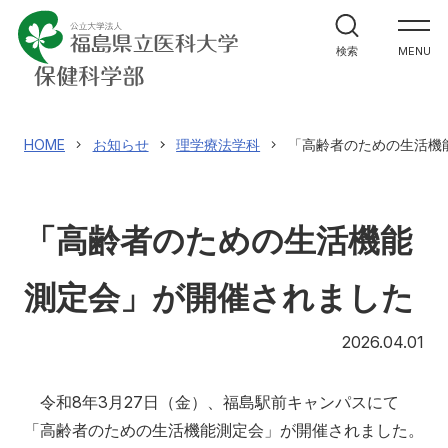
学部案内
検索
MENU
学科紹介
大学院案内
HOME
お知らせ
理学療法学科
「高齢者のための生活機
進路・就職関係
「高齢者のための生活機能
教員メッセージ
測定会」が開催されました
施設紹介
20
2026.04.01
入試情報
令和8年3月27日（金）、福島駅前キャンパスにて
「高齢者のための生活機能測定会」が開催されました。