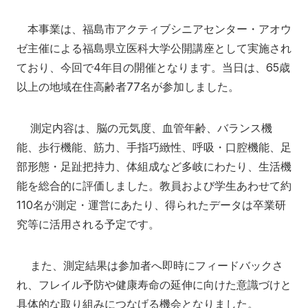
アクセス
寄附
English
お問い合わせ
本事業は、福島市アクティブシニアセンター・アオウ
ゼ主催による福島県立医科大学公開講座として実施され
対象者別
ており、今回で4年目の開催となります。当日は、65歳
以上の地域在住高齢者77名が参加しました。
地域の方へ
来院の方（診療）へ
測定内容は、脳の元気度、血管年齢、バランス機
入学希望の方へ
在学生の方へ
能、歩行機能、筋力、手指巧緻性、呼吸・口腔機能、足
卒業生の方へ
教職員の方へ
部形態・足趾把持力、体組成など多岐にわたり、生活機
能を総合的に評価しました。教員および学生あわせて約
教職員募集（採用情報）
取材・撮影申し込み
110名が測定・運営にあたり、得られたデータは卒業研
究等に活用される予定です。
また、測定結果は参加者へ即時にフィードバックさ
れ、フレイル予防や健康寿命の延伸に向けた意識づけと
具体的な取り組みにつなげる機会となりました。