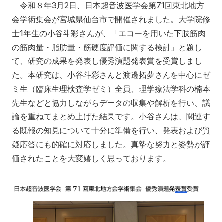
令和８年3月2日、日本超音波医学会第71回東北地方
アクセス
寄附
English
お問い合わせ
会学術集会が宮城県仙台市で開催されました。大学院修
士1年生の小谷斗彩さんが、「エコーを用いた下肢筋肉
対象者別
の筋肉量・脂肪量・筋硬度評価に関する検討」と題し
て、研究の成果を発表し優秀演題発表賞を受賞しまし
地域の方へ
来院の方（診療）へ
た。本研究は、小谷斗彩さんと渡邊拓夢さんを中心にゼ
ミ生（臨床生理検査学ゼミ）全員、理学療法学科の楠本
入学希望の方へ
在学生の方へ
先生などと協力しながらデータの収集や解析を行い、議
論を重ねてまとめ上げた結果です。小谷さんは、関連す
卒業生の方へ
教職員の方へ
る既報の知見について十分に準備を行い、発表および質
教職員募集（採用情報）
取材・撮影申し込み
疑応答にも的確に対応しました。真摯な努力と姿勢が評
価されたことを大変嬉しく思っております。