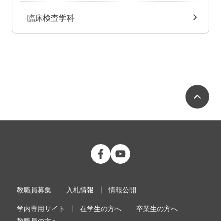
臨床検査学科
ペ
公立大学法人 福島県立医科大学 Fac
公立大学法人 福島県立医科大学
教職員募集
入札情報
情報公開
学内専用サイト
在学生の方へ
卒業生の方へ
教職員の方へ