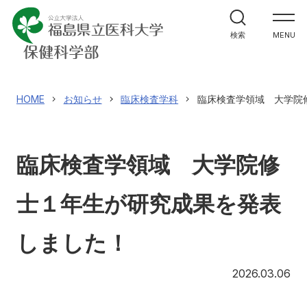
学部案内
検索
MENU
学科紹介
大学院案内
HOME
お知らせ
臨床検査学科
臨床検査学領域 大学院
進路・就職関係
臨床検査学領域 大学院修
教員メッセージ
士１年生が研究成果を発表
施設紹介
しました！
入試情報
20
2026.03.06