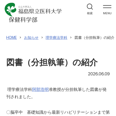
学部案内
検索
MENU
学科紹介
大学院案内
HOME
お知らせ
理学療法学科
図書（分担執筆）の紹介
進路・就職関係
図書（分担執筆）の紹介
教員メッセージ
20
2026.06.09
施設紹介
理学療法学科
阿部浩明
准教授が分担執筆した図書が発
刊されました。
入試情報
〇脳卒中 基礎知識から最新リハビリテーションまで第