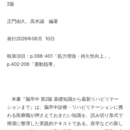
2版
アクセス
寄附
English
お問い合わせ
正門由久、高木誠 編著
対象者別
発行2026年06月 10日
地域の方へ
来院の方（診療）へ
入学希望の方へ
在学生の方へ
執筆項目：p.398-401「筋力増強・持久性向上」,
p.402-206「運動指導」
卒業生の方へ
教職員の方へ
教職員募集（採用情報）
取材・撮影申し込み
本書『脳卒中 第2版 基礎知識から最新リハビリテー
ションまで』は、脳卒中診療・リハビリテーションに携
わる医療職が押さえておきたい知識を、読み切り形式で
簡潔に整理した実践的テキストである。疫学などの新し