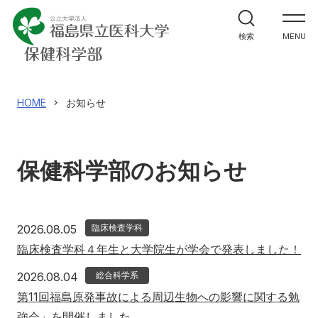
学部案内
検索
MENU
学科紹介
大学院案内
HOME
お知らせ
進路・就職関係
保健科学部のお知らせ
教員メッセージ
施設紹介
2026年8月5日
2026.08.05
臨床検査学科
臨床検査学科４年生と大学院生が学会で発表しました！
入試情報
2026年8月4日
2026.08.04
総合科学系
第11回福島原発事故による周辺生物への影響に関する勉
強会」を開催しました