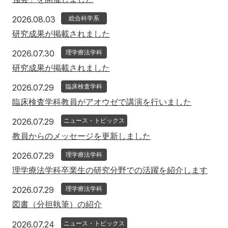
アクセス
寄附
English
お問い合わせ
2026年8月3日
2026.08.03
総合科学系
研究成果が掲載されました
対象者別
2026年7月30日
2026.07.30
理学療法学科
研究成果が掲載されました
地域の方へ
来院の方（診療）へ
2026年7月29日
2026.07.29
臨床検査学科
入学希望の方へ
在学生の方へ
臨床検査学科教員がアオウゼで講演を行いました
卒業生の方へ
教職員の方へ
2026年7月29日
2026.07.29
ニュース・トピックス
教員からのメッセージを更新しました
教職員募集（採用情報）
取材・撮影申し込み
2026年7月29日
2026.07.29
理学療法学科
理学療法学科卒業生の研究分野での活躍を紹介します
2026年7月29日
2026.07.29
理学療法学科
図書（分担執筆）の紹介
2026年7月24日
2026.07.24
ニュース・トピックス