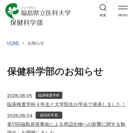
学部案内
検索
MENU
学科紹介
大学院案内
HOME
お知らせ
進路・就職関係
保健科学部のお知らせ
教員メッセージ
施設紹介
2026年8月5日
2026.08.05
臨床検査学科
臨床検査学科４年生と大学院生が学会で発表しました！
入試情報
2026年8月4日
2026.08.04
総合科学系
第11回福島原発事故による周辺生物への影響に関する勉
強会」を開催しました