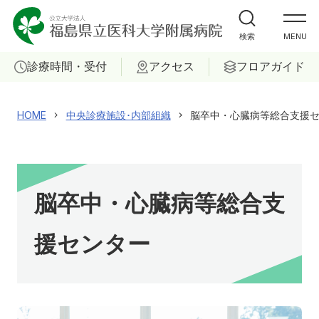
外来受診の方
検索
MENU
入院・ご面会の方
診療時間・受付
アクセス
フロアガイド
診療科
HOME
中央診療施設･内部組織
脳卒中・心臓病等総合支援
部門
ご相談
脳卒中・心臓病等総合支
当院について
援センター
患者サポートセンター
採用情報