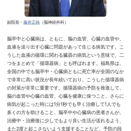
副院長・
藤井正純
（脳神経外科）
脳卒中と心臓病は、ともに、脳の血管、心臓の血管や、
血液を送り出す心臓に問題があって生じる病気です。こ
うした血液の循環に関わる臓器の病気という意味で、二
つをまとめて「循環器病」とも呼ばれます。福島県は、
全国の中でも脳卒中・心臓病ともに死亡率が全国のなか
で非常に高い状況が長年続いており、こうした循環器病
の対策が非常に重要です。循環器病の予防を推進して、
脳の血管や心臓の血管、心臓を健康に保つこと、さらに
病気が起こった時には1分1秒でも早く治療して1人でも
多くの方を助けること、脳卒中や心臓病の患者さんが、
治療中・治療後に少しでもより良い生活が送れるよう、
また2度と起こさないよう支援することなど、予防の段