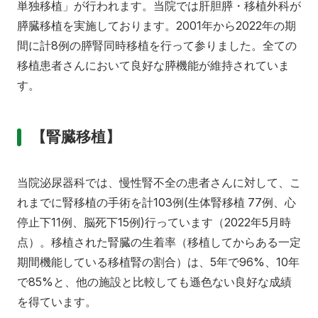
単独移植」が行われます。当院では肝胆膵・移植外科が
膵臓移植を実施しております。2001年から2022年の期
間に計8例の膵腎同時移植を行って参りました。全ての
移植患者さんにおいて良好な膵機能が維持されていま
す。
【腎臓移植】
当院泌尿器科では、慢性腎不全の患者さんに対して、こ
れまでに腎移植の手術を計103例(生体腎移植 77例、心
停止下11例、脳死下15例)行っています（2022年5月時
点）。移植された腎臓の生着率（移植してからある一定
期間機能している移植腎の割合）は、5年で96%、10年
で85%と、他の施設と比較しても遜色ない良好な成績
を得ています。