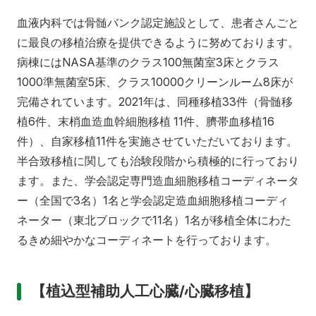
血液内科では骨髄バンク認定施設として、患者さんごと
に最良の移植治療を提供できるように努めております。
病棟にはNASA基準のクラス100無菌室3床とクラス
1000準無菌室5床、クラス10000クリーンルーム8床が
完備されています。2021年は、同種移植33件（骨髄移
植6件、末梢血造血幹細胞移植 11件、臍帯血移植16
件）、自家移植11件を実施させていただいております。
半合致移植に関しても治験段階から積極的に行っており
ます。また、学会認定専門造血細胞移植コーディネータ
ー（全国で3名）1名と学会認定造血細胞移植コーディ
ネーター（東北ブロックで11名）1名が移植全体にわた
るきめ細やかなコーディネートを行っております。
【植込型補助人工心臓/心臓移植】