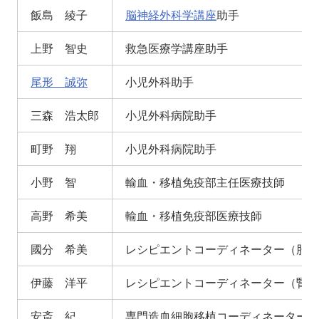
飯島 綾子
脳神経外科学講座
助手
上野 智史
救急医療学講座助手
尾形 誠弥
小児外科助手
三森 浩太郎
小児外科病院助手
町野 翔
小児外科病院助手
小野 智
輸血・移植免疫部主任医療技師
高野 希美
輸血・移植免疫部医療技師
國分 希美
レシピエントコーディネーター（肝）
伊藤 洋平
レシピエントコーディネーター（腎）
安斎 紀
専門造血細胞移植コーディネーター／