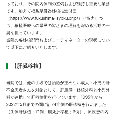
っており、その院内体制の整備および維持も重要な業務
です。加えて福島県臓器移植推進財団
（https://www.fukushima-isyoku.or.jp/）と協力しつ
つ、移植医療への県民の皆さまの理解を深める活動の一
翼を担っています。
当院の各移植部門およびコーディネーターの現状につい
て以下にご紹介いたします。
【肝臓移植】
当院では、他の手段では治癒が望めない成人・小児の肝
不全患者さんを対象として、肝胆膵・移植外科と小児外
科が連携して肝移植術を行っています。1995年から
2022年5月までの間に計74症例の肝移植を行いました
（生体肝移植；71例、脳死肝移植；3例）。原疾患の内