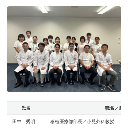
寄附
お問い合わせ
氏名
職名／兼務
田中 秀明
移植医療部部長／小児外科教授