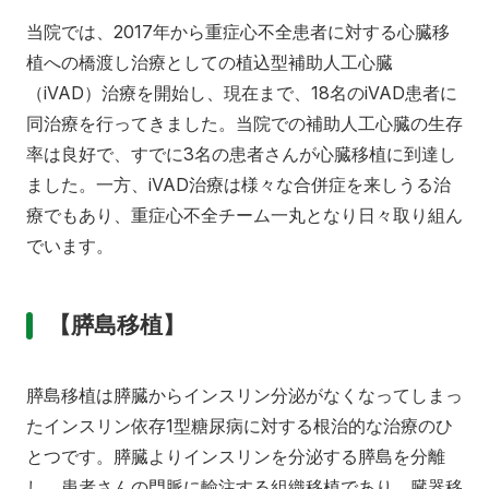
当院では、2017年から重症心不全患者に対する心臓移
植への橋渡し治療としての植込型補助人工心臓
（iVAD）治療を開始し、現在まで、18名のiVAD患者に
同治療を行ってきました。当院での補助人工心臓の生存
率は良好で、すでに3名の患者さんが心臓移植に到達し
ました。一方、iVAD治療は様々な合併症を来しうる治
療でもあり、重症心不全チーム一丸となり日々取り組ん
でいます。
【膵島移植】
膵島移植は膵臓からインスリン分泌がなくなってしまっ
たインスリン依存1型糖尿病に対する根治的な治療のひ
とつです。膵臓よりインスリンを分泌する膵島を分離
し、患者さんの門脈に輸注する組織移植であり、臓器移