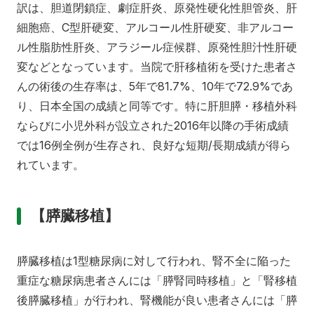
訳は、胆道閉鎖症、劇症肝炎、原発性硬化性胆管炎、肝
細胞癌、C型肝硬変、アルコール性肝硬変、非アルコー
ル性脂肪性肝炎、アラジール症候群、原発性胆汁性肝硬
変などとなっています。当院で肝移植術を受けた患者さ
んの術後の生存率は、5年で81.7%、10年で72.9%であ
り、日本全国の成績と同等です。特に肝胆膵・移植外科
ならびに小児外科が設立された2016年以降の手術成績
では16例全例が生存され、良好な短期/長期成績が得ら
れています。
【膵臓移植】
膵臓移植は1型糖尿病に対して行われ、腎不全に陥った
重症な糖尿病患者さんには「膵腎同時移植」と「腎移植
後膵臓移植」が行われ、腎機能が良い患者さんには「膵