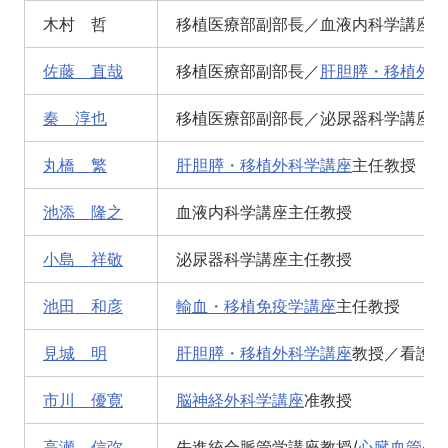
木村 哲
移植医療部副部長／血液内科学講座講
佐藤 直哉
移植医療部副部長／
肝胆膵・移植外科
秦 淳也
移植医療部副部長／泌尿器科学講座学
丸橋 繁
肝胆膵・移植外科学講座
主任教授
池添 隆之
血液内科学講座主任教授
小島 祥敬
泌尿器科学講座主任教授
池田 和彦
輸血・移植免疫学講座
主任教授
見城 明
肝胆膵・移植外科学講座
教授／看護師
市川 優寛
脳神経外科学講座
准教授
高瀬 信弥
先進統合脈管学講座教授/
心臓血管外