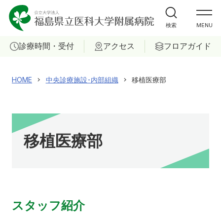
外来受診の方
検索
MENU
入院・ご面会の方
診療時間・受付
アクセス
フロアガイド
診療科
HOME
中央診療施設･内部組織
移植医療部
部門
ご相談
移植医療部
当院について
患者サポートセンター
スタッフ紹介
採用情報