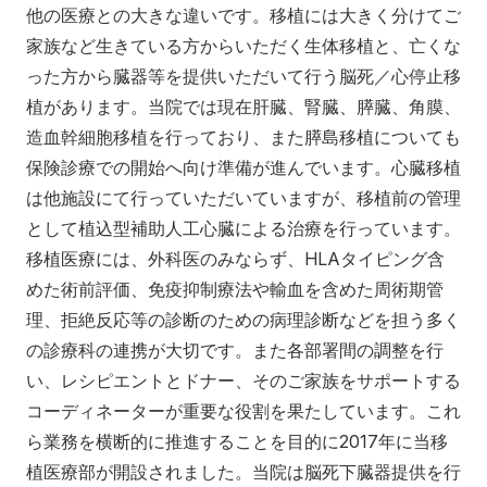
他の医療との大きな違いです。移植には大きく分けてご
家族など生きている方からいただく生体移植と、亡くな
った方から臓器等を提供いただいて行う脳死／心停止移
植があります。当院では現在肝臓、腎臓、膵臓、角膜、
造血幹細胞移植を行っており、また膵島移植についても
保険診療での開始へ向け準備が進んでいます。心臓移植
は他施設にて行っていただいていますが、移植前の管理
として植込型補助人工心臓による治療を行っています。
移植医療には、外科医のみならず、HLAタイピング含
めた術前評価、免疫抑制療法や輸血を含めた周術期管
理、拒絶反応等の診断のための病理診断などを担う多く
の診療科の連携が大切です。また各部署間の調整を行
い、レシピエントとドナー、そのご家族をサポートする
コーディネーターが重要な役割を果たしています。これ
ら業務を横断的に推進することを目的に2017年に当移
植医療部が開設されました。当院は脳死下臓器提供を行