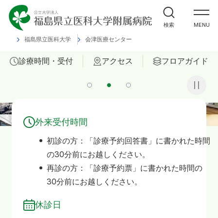
外来受診の方
検索
MENU
福島県立医科大学
会津医療センター
入院・ご面会の方
診療時間・受付
アクセス
フロアガイド
診療科
1
2
3
部門
福島県立医科大学 附属病院
外来受付時間
ご相談
初診の方：「診療予約回答書」に書かれた時間
の30分前にお越しください。
当院について
再診の方：「診療予約票」に書かれた時間の
30分前にお越しください。
患者サポートセンター
休診日
採用情報