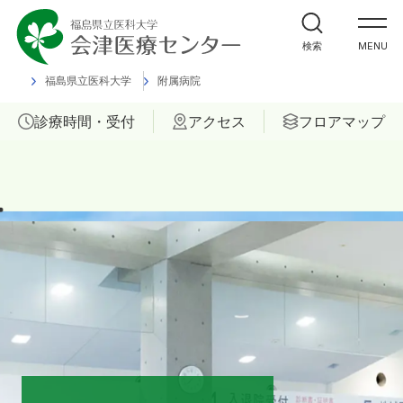
外来受診の方
検索
MENU
入院・ご面会の方
福島県立医科大学
附属病院
診療時間・受付
アクセス
フロアマップ
診療科
部門
ご相談
当院について
医療関係者の方へ
福島県立医科大学 会津診療セン