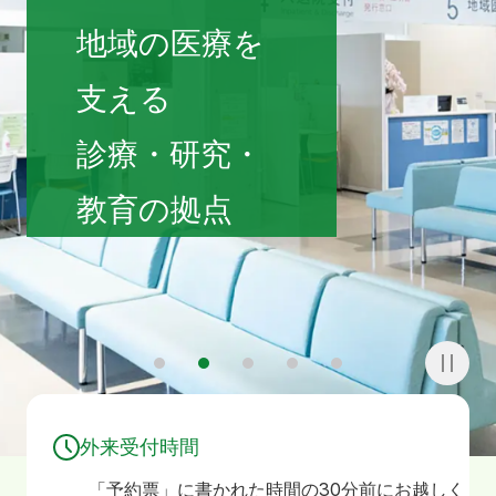
寄附
お問い合わせ
地域の医療を
支える
診療・研究・
教育の拠点
1
2
3
4
5
外来受付時間
「予約票」に書かれた時間の30分前にお越しく