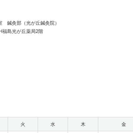
室 鍼灸部（光が丘鍼灸院）
＆H福島光が丘薬局2階
火
水
木
金