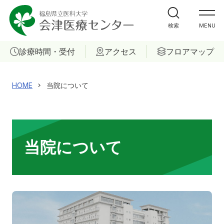
外来受診の方
検索
MENU
入院・ご面会の方
診療時間・受付
アクセス
フロアマップ
診療科
HOME
当院について
部門
ご相談
当院について
当院について
医療関係者の方へ