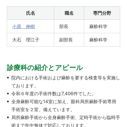
氏名
職名
専門分野
寄附
お問い合わせ
小原 伸樹
部長
麻酔科学
大石 理江子
副部長
麻酔科学
診療科の紹介とアピール
院内における手術および麻酔を要する検査等を実施し
ております。
令和６年度の手術件数は7,406件でした。
全身麻酔可能な14室に加え、眼科局所麻酔手術専用
手術室を２室、備えています。
局所麻酔手術から全身麻酔手術、定時手術から臨時手
術まで年中無休で対応しております。