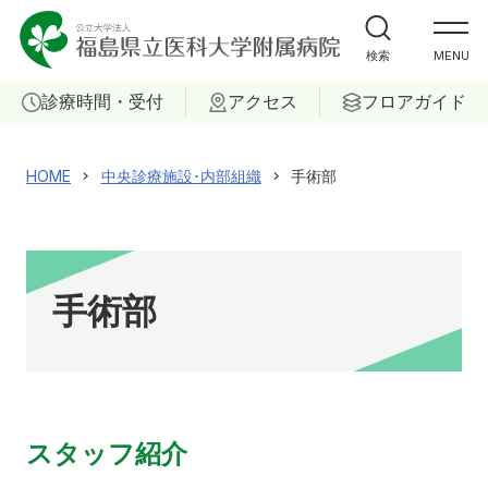
外来受診の方
検索
MENU
入院・ご面会の方
診療時間・受付
アクセス
フロアガイド
診療科
HOME
中央診療施設･内部組織
手術部
部門
ご相談
手術部
当院について
患者サポートセンター
スタッフ紹介
採用情報