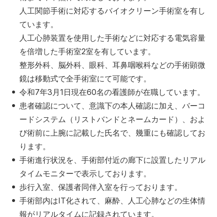
人工関節手術に対応するバイオクリーン手術室を有し
ています。
人工心肺装置を使用した手術などに対応する電気容量
を倍増した手術室2室を有しています。
整形外科、脳外科、眼科、耳鼻咽喉科などの手術顕微
鏡は移動式で全手術室にて可能です。
令和7年3月1日現在60名の看護師が在職しています。
患者確認について、意識下の本人確認に加え、バーコ
ードシステム（リストバンドとネームカード）、およ
び術前に上腕に記載した氏名で、幾重にも確認してお
ります。
手術進行状況を、手術部付近の廊下に設置したリアル
タイムモニターで表示しております。
歩行入室、保護者同伴入室を行っております。
手術部内はIT化されて、麻酔、人工心肺などの生体情
報がリアルタイムに記録されています。