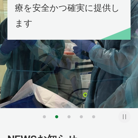
療を安全かつ確実に提供し
ます
1
2
3
4
5