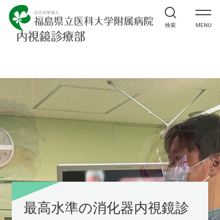
当診療部のご紹介
検索
MENU
医師診療スケジュール
活動報告
施設設備
福島県消化器内視鏡技師研究会
お問い合わせ
寄附
お問い合わせ
最高水準の消化器内視鏡診