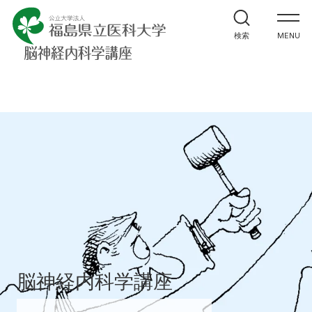
ホーム
検索
MENU
教室紹介
研究紹介・実績
医学生・研修生の方へ
医療関係者の皆様へ
講座へのお問合せ
脳神経内科学講座
アクセス
お問い合わせ