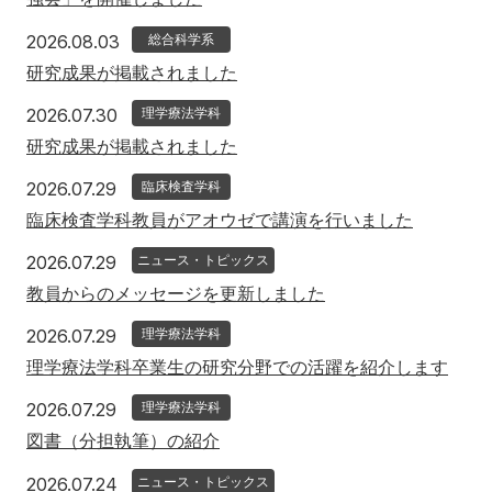
アクセス
寄附
English
お問い合わせ
2026年8月3日
2026.08.03
総合科学系
研究成果が掲載されました
対象者別
2026年7月30日
2026.07.30
理学療法学科
研究成果が掲載されました
地域の方へ
来院の方（診療）へ
2026年7月29日
2026.07.29
臨床検査学科
入学希望の方へ
在学生の方へ
臨床検査学科教員がアオウゼで講演を行いました
卒業生の方へ
教職員の方へ
2026年7月29日
2026.07.29
ニュース・トピックス
教員からのメッセージを更新しました
教職員募集（採用情報）
取材・撮影申し込み
2026年7月29日
2026.07.29
理学療法学科
理学療法学科卒業生の研究分野での活躍を紹介します
2026年7月29日
2026.07.29
理学療法学科
図書（分担執筆）の紹介
2026年7月24日
2026.07.24
ニュース・トピックス