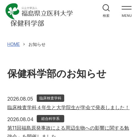
学部案内
検索
MENU
学科紹介
大学院案内
HOME
お知らせ
進路・就職関係
保健科学部のお知らせ
教員メッセージ
施設紹介
2026年8月5日
2026.08.05
臨床検査学科
臨床検査学科４年生と大学院生が学会で発表しました！
入試情報
2026年8月4日
2026.08.04
総合科学系
第11回福島原発事故による周辺生物への影響に関する勉
強会」を開催しました