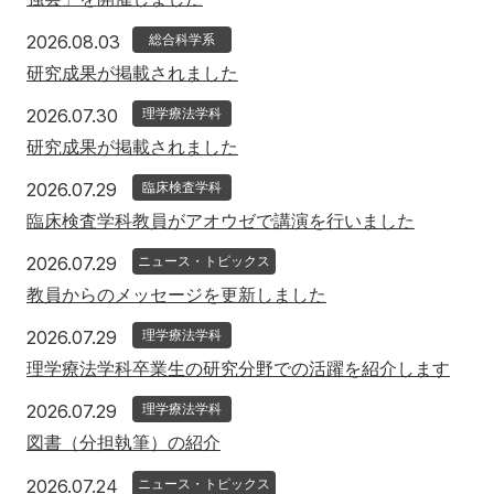
アクセス
寄附
English
お問い合わせ
2026年8月3日
2026.08.03
総合科学系
研究成果が掲載されました
対象者別
2026年7月30日
2026.07.30
理学療法学科
研究成果が掲載されました
地域の方へ
来院の方（診療）へ
2026年7月29日
2026.07.29
臨床検査学科
入学希望の方へ
在学生の方へ
臨床検査学科教員がアオウゼで講演を行いました
卒業生の方へ
教職員の方へ
2026年7月29日
2026.07.29
ニュース・トピックス
教員からのメッセージを更新しました
教職員募集（採用情報）
取材・撮影申し込み
2026年7月29日
2026.07.29
理学療法学科
理学療法学科卒業生の研究分野での活躍を紹介します
2026年7月29日
2026.07.29
理学療法学科
図書（分担執筆）の紹介
2026年7月24日
2026.07.24
ニュース・トピックス