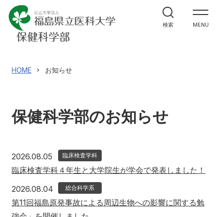
学部案内
検索
MENU
学科紹介
大学院案内
HOME
お知らせ
進路・就職関係
保健科学部のお知らせ
教員メッセージ
施設紹介
2026年8月5日
2026.08.05
臨床検査学科
臨床検査学科４年生と大学院生が学会で発表しました！
入試情報
2026年8月4日
2026.08.04
総合科学系
第11回福島原発事故による周辺生物への影響に関する勉
強会」を開催しました