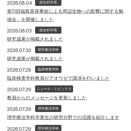
2026年8月4日
2026.08.04
総合科学系
アクセス
寄附
English
お問い合わせ
第11回福島原発事故による周辺生物への影響に関する勉
強会」を開催しました
対象者別
2026年8月3日
2026.08.03
総合科学系
研究成果が掲載されました
地域の方へ
来院の方（診療）へ
2026年7月30日
2026.07.30
理学療法学科
入学希望の方へ
在学生の方へ
研究成果が掲載されました
卒業生の方へ
教職員の方へ
2026年7月29日
2026.07.29
臨床検査学科
臨床検査学科教員がアオウゼで講演を行いました
教職員募集（採用情報）
取材・撮影申し込み
2026年7月29日
2026.07.29
ニュース・トピックス
教員からのメッセージを更新しました
2026年7月29日
2026.07.29
理学療法学科
理学療法学科卒業生の研究分野での活躍を紹介します
2026年7月29日
2026.07.29
理学療法学科