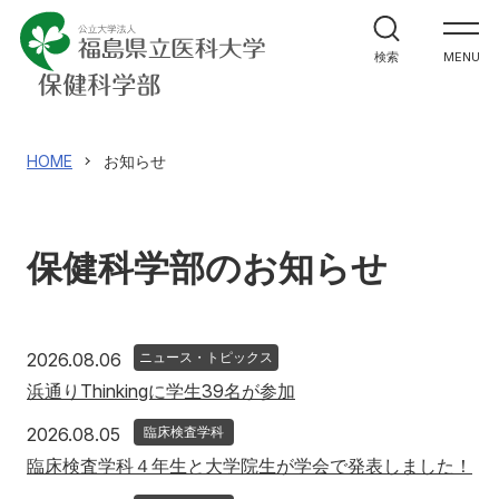
学部案内
検索
MENU
学科紹介
大学院案内
HOME
お知らせ
進路・就職関係
保健科学部のお知らせ
教員メッセージ
施設紹介
2026年8月6日
2026.08.06
ニュース・トピックス
浜通りThinkingに学生39名が参加
入試情報
2026年8月5日
2026.08.05
臨床検査学科
臨床検査学科４年生と大学院生が学会で発表しました！