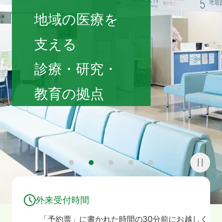
寄附
お問い合わせ
地域の医療を
支える
診療・研究・
教育の拠点
1
2
3
4
5
外来受付時間
「予約票」に書かれた時間の30分前にお越しく