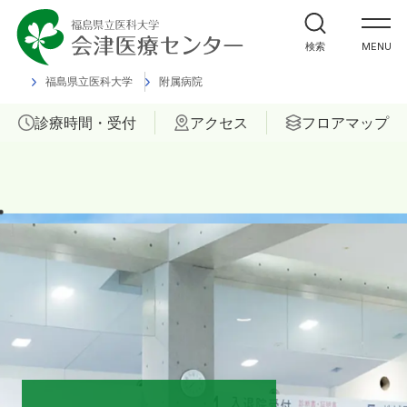
外来受診の方
検索
MENU
入院・ご面会の方
福島県立医科大学
附属病院
診療時間・受付
アクセス
フロアマップ
診療科
部門
ご相談
当院について
医療関係者の方へ
福島県立医科大学 会津診療セン