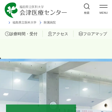
外来受診の方
検索
MENU
入院・ご面会の方
福島県立医科大学
附属病院
診療時間・受付
アクセス
フロアマップ
診療科
部門
ご相談
当院について
医療関係者の方へ
福島県立医科大学 会津診療セン