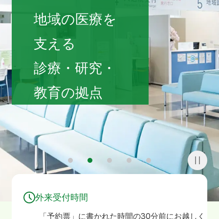
寄附
お問い合わせ
地域の医療を
支える
診療・研究・
教育の拠点
1
2
3
4
5
外来受付時間
「予約票」に書かれた時間の30分前にお越しく