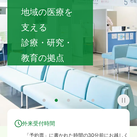
寄附
お問い合わせ
地域の医療を
支える
診療・研究・
教育の拠点
1
2
3
4
5
外来受付時間
「予約票」に書かれた時間の30分前にお越しく