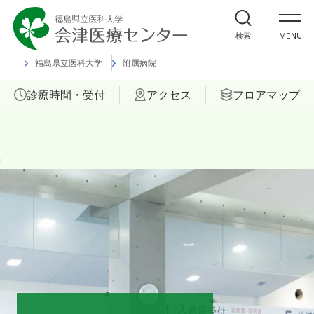
外来受診の方
検索
MENU
入院・ご面会の方
福島県立医科大学
附属病院
診療時間・受付
アクセス
フロアマップ
診療科
部門
ご相談
当院について
医療関係者の方へ
福島県立医科大学 会津診療セン