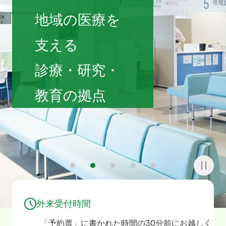
寄附
お問い合わせ
地域の医療を
支える
診療・研究・
教育の拠点
1
2
3
4
5
外来受付時間
「予約票」に書かれた時間の30分前にお越しく