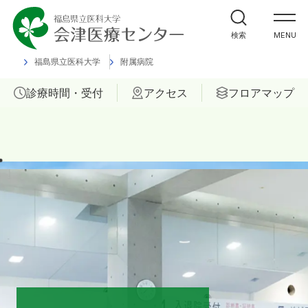
外来受診の方
検索
MENU
入院・ご面会の方
福島県立医科大学
附属病院
診療時間・受付
アクセス
フロアマップ
診療科
部門
ご相談
当院について
医療関係者の方へ
福島県立医科大学 会津診療セン