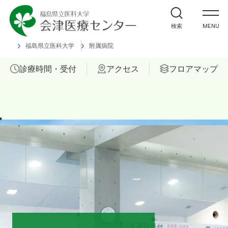
外来受診の方
検索
MENU
入院・ご面会の方
福島県立医科大学
附属病院
診療時間・受付
アクセス
フロアマップ
診療科
部門
ご相談
当院について
医療関係者の方へ
福島県立医科大学 会津診療セン