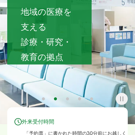
寄附
お問い合わせ
地域の医療を
支える
診療・研究・
教育の拠点
1
2
3
4
5
外来受付時間
「予約票」に書かれた時間の30分前にお越しく