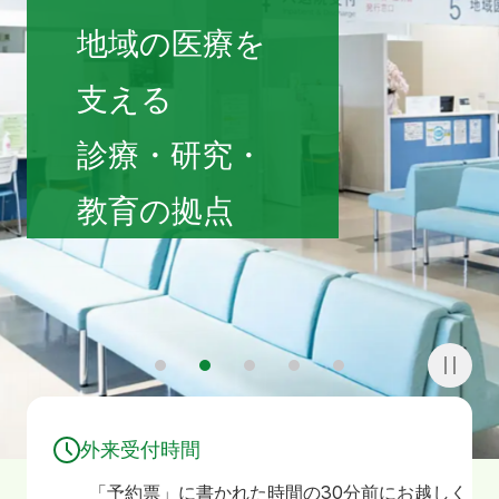
寄附
お問い合わせ
地域の医療を
支える
診療・研究・
教育の拠点
1
2
3
4
5
外来受付時間
「予約票」に書かれた時間の30分前にお越しく