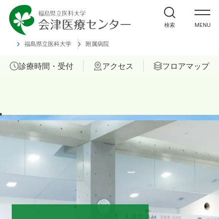
外来受診の方
検索
MENU
入院・ご面会の方
福島県立医科大学
附属病院
診療時間・受付
アクセス
フロアマップ
診療科
部門
ご相談
当院について
医療関係者の方へ
福島県立医科大学 会津診療セン