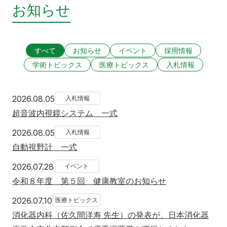
お知らせ
すべて
お知らせ
イベント
採用情報
学術トピックス
医療トピックス
入札情報
2026年8月5日
2026.08.05
入札情報
超音波内視鏡システム 一式
2026年8月5日
2026.08.05
入札情報
自動視野計 一式
2026年7月28日
2026.07.28
イベント
令和８年度 第５回 健康教室のお知らせ
2026年7月10日
2026.07.10
医療トピックス
消化器内科（佐久間洋寿 先生）の発表が、日本消化器