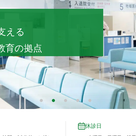
 会津診療センター
支える
教育の拠点
1
2
3
4
5
休診日