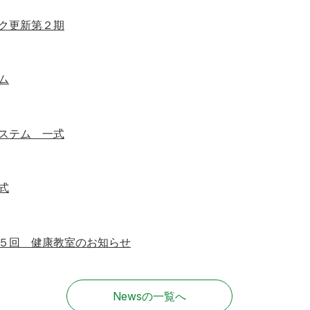
ク更新第２期
ム
ステム 一式
式
５回 健康教室のお知らせ
Newsの一覧へ