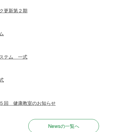
ク更新第２期
ム
ステム 一式
式
５回 健康教室のお知らせ
Newsの一覧へ