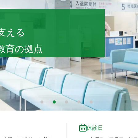
 会津診療センター
支える
教育の拠点
1
2
3
4
5
休診日