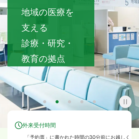
寄附
お問い合わせ
地域の医療を
支える
診療・研究・
教育の拠点
1
2
3
4
5
外来受付時間
「予約票」に書かれた時間の30分前にお越しく