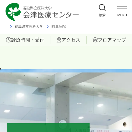
外来受診の方
検索
MENU
入院・ご面会の方
福島県立医科大学
附属病院
診療時間・受付
アクセス
フロアマップ
診療科
部門
ご相談
当院について
医療関係者の方へ
福島県立医科大学 会津診療セン