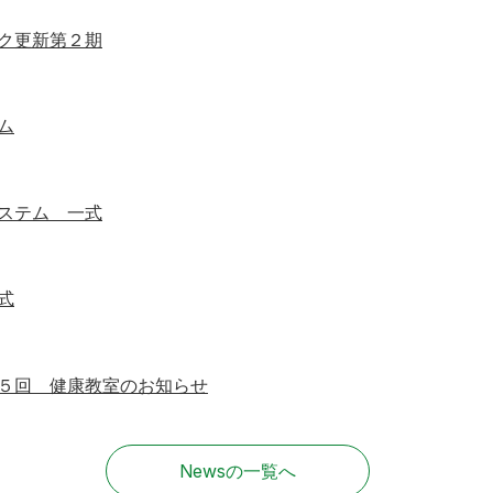
ク更新第２期
ム
ステム 一式
式
５回 健康教室のお知らせ
Newsの一覧へ