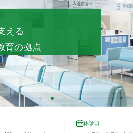
 会津診療センター
支える
教育の拠点
1
2
3
4
5
休診日