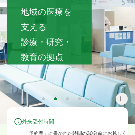
寄附
お問い合わせ
地域の医療を
支える
診療・研究・
教育の拠点
1
2
3
4
5
外来受付時間
「予約票」に書かれた時間の30分前にお越しく