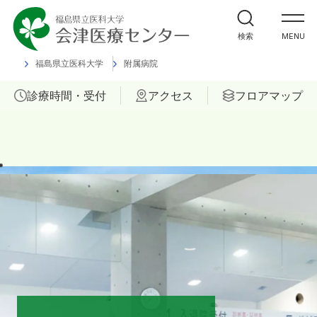
外来受診の方
検索
MENU
入院・ご面会の方
福島県立医科大学
附属病院
診療時間・受付
アクセス
フロアマップ
診療科
部門
ご相談
当院について
医療関係者の方へ
福島県立医科大学 会津診療セン