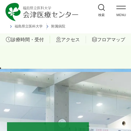
外来受診の方
検索
MENU
入院・ご面会の方
福島県立医科大学
附属病院
診療時間・受付
アクセス
フロアマップ
診療科
部門
ご相談
当院について
医療関係者の方へ
福島県立医科大学 会津診療セン