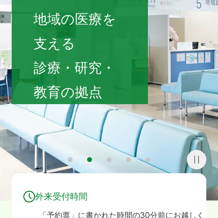
寄附
お問い合わせ
地域の医療を
支える
診療・研究・
教育の拠点
1
2
3
4
5
外来受付時間
「予約票」に書かれた時間の30分前にお越しく