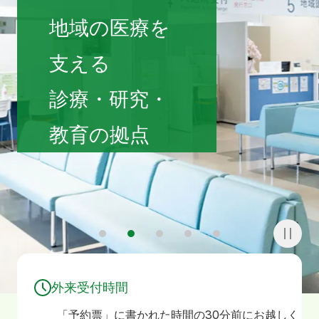
寄附
お問い合わせ
地域の医療を
支える
診療・研究・
教育の拠点
1
2
3
4
5
外来受付時間
「予約票」に書かれた時間の30分前にお越しく