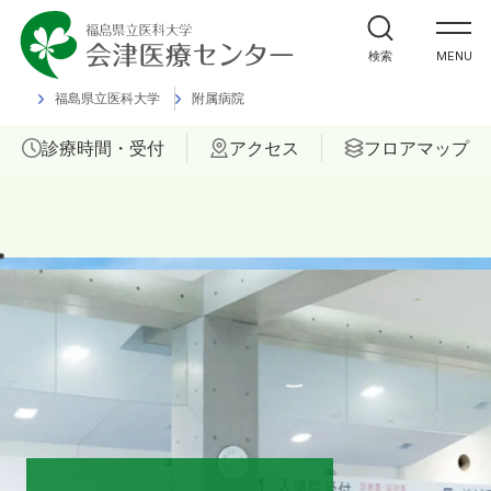
外来受診の方
検索
MENU
入院・ご面会の方
福島県立医科大学
附属病院
診療時間・受付
アクセス
フロアマップ
診療科
部門
ご相談
当院について
医療関係者の方へ
福島県立医科大学 会津診療セン