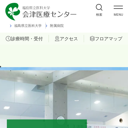
外来受診の方
検索
MENU
入院・ご面会の方
福島県立医科大学
附属病院
診療時間・受付
アクセス
フロアマップ
診療科
部門
ご相談
当院について
医療関係者の方へ
福島県立医科大学 会津診療セン