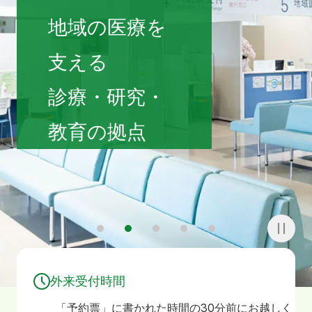
寄附
お問い合わせ
地域の医療を
支える
診療・研究・
教育の拠点
1
2
3
4
5
外来受付時間
「予約票」に書かれた時間の30分前にお越しく