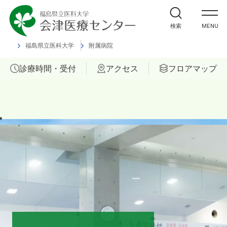
外来受診の方
検索
MENU
入院・ご面会の方
福島県立医科大学
附属病院
診療時間・受付
アクセス
フロアマップ
診療科
部門
ご相談
当院について
医療関係者の方へ
福島県立医科大学 会津診療セン