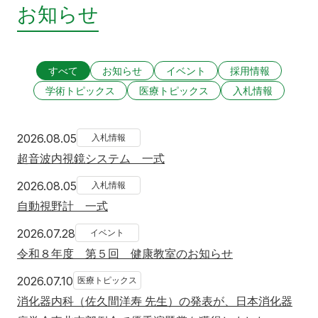
お知らせ
すべて
お知らせ
イベント
採用情報
学術トピックス
医療トピックス
入札情報
2026年8月5日
2026.08.05
入札情報
超音波内視鏡システム 一式
2026年8月5日
2026.08.05
入札情報
自動視野計 一式
2026年7月28日
2026.07.28
イベント
令和８年度 第５回 健康教室のお知らせ
2026年7月10日
2026.07.10
医療トピックス
消化器内科（佐久間洋寿 先生）の発表が、日本消化器