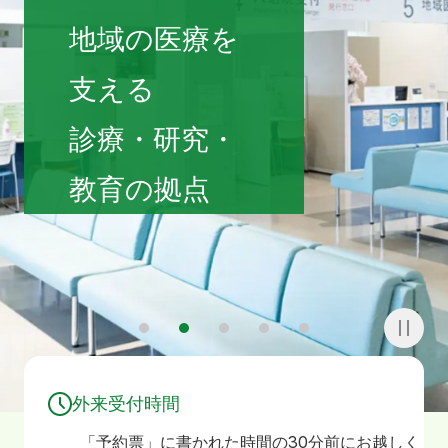
寄附
お問い合わせ
地域の医療を
支える
診療・研究・
教育の拠点
1
2
3
4
5
外来受付時間
「予約票」に書かれた時間の30分前にお越しく