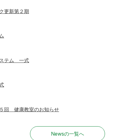
ク更新第２期
ム
ステム 一式
式
５回 健康教室のお知らせ
Newsの一覧へ