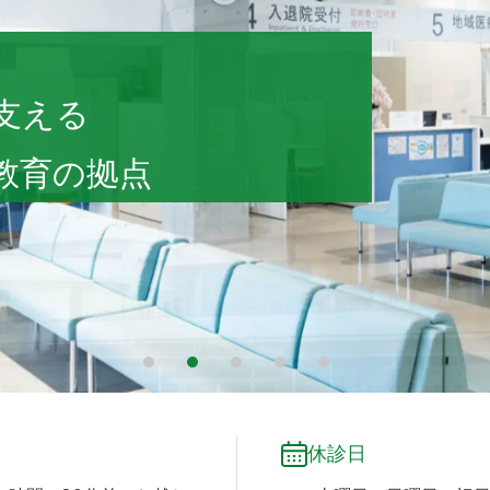
 会津診療センター
支える
教育の拠点
1
2
3
4
5
休診日