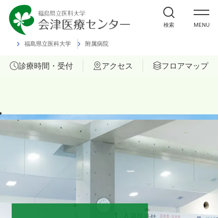
外来受診の方
検索
MENU
入院・ご面会の方
福島県立医科大学
附属病院
診療時間・受付
アクセス
フロアマップ
診療科
部門
ご相談
当院について
医療関係者の方へ
福島県立医科大学 会津診療セン