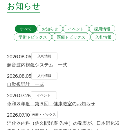
お知らせ
すべて
お知らせ
イベント
採用情報
学術トピックス
医療トピックス
入札情報
2026年8月5日
2026.08.05
入札情報
超音波内視鏡システム 一式
2026年8月5日
2026.08.05
入札情報
自動視野計 一式
2026年7月28日
2026.07.28
イベント
令和８年度 第５回 健康教室のお知らせ
2026年7月10日
2026.07.10
医療トピックス
消化器内科（佐久間洋寿 先生）の発表が、日本消化器