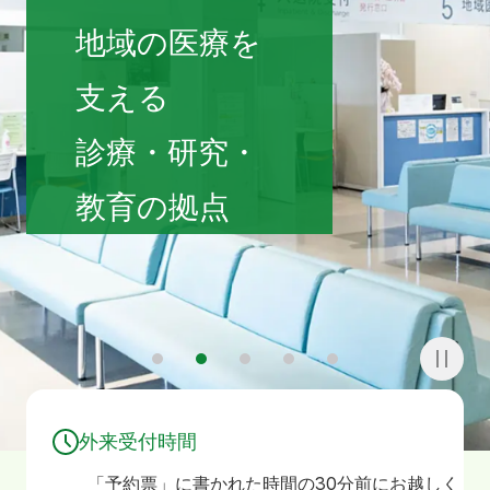
寄附
お問い合わせ
地域の医療を
支える
診療・研究・
教育の拠点
1
2
3
4
5
外来受付時間
「予約票」に書かれた時間の30分前にお越しく