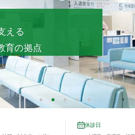
 会津診療センター
支える
教育の拠点
1
2
3
4
5
休診日