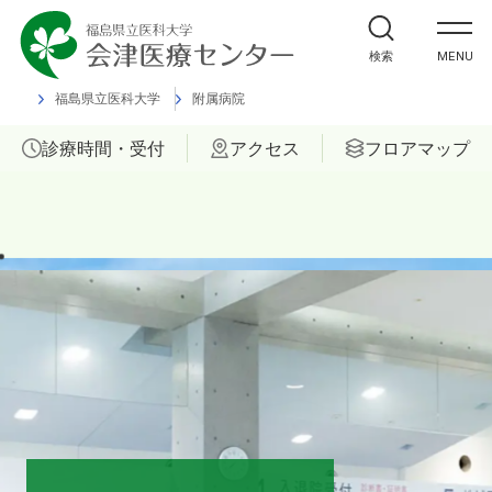
外来受診の方
検索
MENU
入院・ご面会の方
福島県立医科大学
附属病院
診療時間・受付
アクセス
フロアマップ
診療科
部門
ご相談
当院について
医療関係者の方へ
福島県立医科大学 会津診療セン