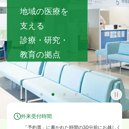
寄附
お問い合わせ
地域の医療を
支える
診療・研究・
教育の拠点
1
2
3
4
5
外来受付時間
「予約票」に書かれた時間の30分前にお越しく