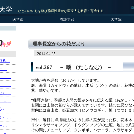
ひとのいのちを尊び倫理性豊かな医療人を教育・育成する
医学部
看護学部
大学院
理事長室からの花だより
2014.04.25
（つづる…
vol.267 － 嗜 （たしなむ） －
 －…
る） －…
大地が春を謳歌（おうか）しています。
る） －…
庭、海棠（カイドウ）の薄紅、木瓜（ボケ）の深紅、花桃
紫、華やかです。
しむ） …
“種蒔き桜”、季節と人間の営みを今に伝える証（あかし）
く） －…
玄関には山桜の花びらが飛んできています。踏むに忍びな
える） …
室内には白山吹、姫五加木（ヒメウコギ）、慎（つつ）ま
おう） …
街中、遠目に点描画法のように緑の葉が交った桜、花水木
リシマやサツキツツジ、ドウダンツツジの生垣、地には八
 －…
その間にチューリップ、タンポポ、ハナニラ、ムラサキダ
く） －…