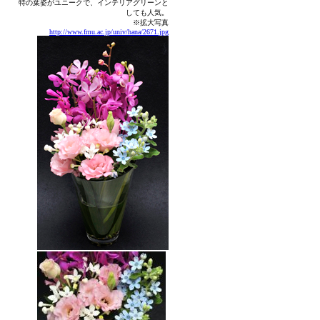
特の葉姿がユニークで、インテリアグリーンと
しても人気。
※拡大写真
http://www.fmu.ac.jp/univ/hana/2671.jpg