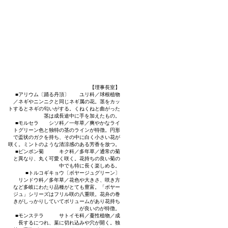
【理事長室】
■アリウム〔踊る丹頂〕 ユリ科／球根植物
／ネギやニンニクと同じネギ属の花。茎をカッ
トするとネギの匂いがする。くねくねと曲がった
茎は成長途中に手を加えたもの。
■モルセラ シソ科／一年草／爽やかなライ
トグリーン色と独特の茎のラインが特徴。円形
で盃状のガクを持ち、その中に白く小さい花が
咲く。ミントのような清涼感のある芳香を放つ。
■ピンポン菊 キク科／多年草／通常の菊
と異なり、丸く可愛く咲く。花持ちの良い菊の
中でも特に長く楽しめる。
■トルコギキョウ〔ボヤージュグリーン〕
リンドウ科／多年草／花色や大きさ、咲き方
など多岐にわたり品種がとても豊富。「ボヤー
ジュ」シリーズはフリル咲の八重咲。花弁の巻
きがしっかりしていてボリュームがあり花持ち
が良いのが特徴。
■モンステラ サトイモ科／蔓性植物／成
長するにつれ、葉に切れ込みや穴が開く。独