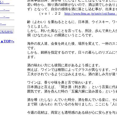
原発事故以降、酒を嗜（たしな）むことはなくなりました
ねる） …
若い時から、独り酒の経験がないので、酒は酒でしかあり
ず）となって、自分の感情を酒に落とし込む事が、出来ま
る） －…
（ｖｏｌ．２２
http://www.fmu.ac.jp/univ/cgi/hana
く） －…
齢（よわい）を重ねるとともに、日本酒、ウイスキー、ワ
 －…
うとしました。
しかし、利いた風なことを言っても、所詮、歩んで来た人
こちらから
燗（ひなたかん）の燗酒というところです。
▲TOPへ
海外の友人達、会食を終えた後、場所を変えて、一杯のス
です。
しかも、銘柄を指定するのです。日々の暮らしのリズムに
ます。
酒の味わい方にも彼我に差があるよう感じます。
例えば、ワインでは種類によってグラスが異なります。一
工夫がされているようにはみえません。酒の楽しみ方が違
ワインは、香りや味を鼻と舌で味わいます。
日本酒はと言えば、「聞き酒（利き酒）」という言葉に代
囲気です。酒を呑んだ時の「五臓六腑に染み渡る」という
酒を嗜（たしな）んでいた時分、酒を飲んでいる姿に、そ
まで顕（あらわ）れているのを知りました。ここにも「人
今週の花材は、両室とも透明感のある緑が心に安らぎを与