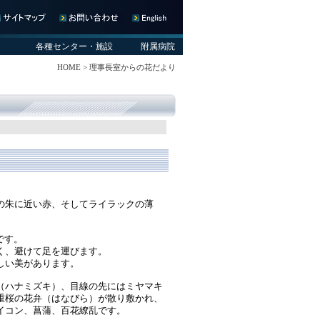
各種センター・施設
附属病院
HOME
> 理事長室からの花だより
の朱に近い赤、そしてライラックの薄
です。
く、避けて足を運びます。
しい美があります。
（ハナミズキ）、目線の先にはミヤマキ
重桜の花弁（はなびら）が散り敷かれ、
イコン、菖蒲、百花繚乱です。