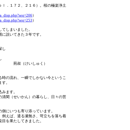
ｏｌ．１７２、２１６）。桜の極楽浄土
na_disp.php?seq=206
）
na_disp.php?seq=253
）
してしまいました。
囲に説いてきた３年です。
深し
し
ゅく）
る時の流れ、一瞬でしかない今というこ
ます。
込みます。
の清閑（せいかん）の暮らし、日々の営
の側にいつも寄り添っています。
、例えば、遣る瀬無さ、苛立ちを落ち着
役目を果たしてきました。