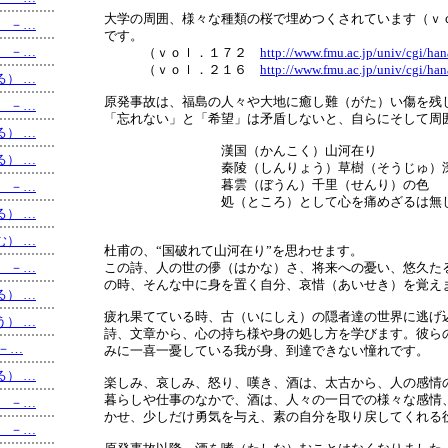
大学の周囲、様々な種類の桜で埋めつくされています（ｖ
う） －…
です。
う） －…
（ｖｏｌ．１７２
http://www.fmu.ac.jp/univ/cgi/ha
（ｖｏｌ．２１６
http://www.fmu.ac.jp/univ/cgi/ha
える） …
原発事故は、福島の人々や大地に癒し難（がた）い傷を残
る） －…
「忘れない」と「希望」は矛盾しないと、自らにそして周
ける） …
漢国（かんこく）山河在り
める） …
秦陵（しんりょう）草樹（そうじゅ）
暮雲（ぼうん）千里（せんり）の色
る） －…
処（ところ）として心を痛めざるは無
する） …
荊叔（けいし
しむ） …
杜甫の、“国破れて山河在り”を思わせます。
う） －…
この詩、人の世の儚（はかな）さ、将来への憂い、悠久た
の時、そんな中に身を置く自分、哀惜（あいせき）を覚え
える） …
疲れ果てている時、古（いにしえ）の隠者達の世界に逃げ
わう） …
詩、文章から、心の持ち様や身の処し方を学びます。彼ら
 －…
みに一喜一憂している我が身、到達できない憧れです。
せる） …
楽しみ、哀しみ、怒り、嘆き、酒は、太古から、人の感情
暮らしや仕事のなかで、酒は、人々の一日での様々な感情
す） －…
かせ、少しだけ勇気を与え、素の自分を取り戻してくれる
る） －…