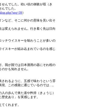
。
ませんでした。幼い頃の体験が瑕（き
せんでした。
_disp.php?seq=39
）
インなど、そこに何かの意味を見い出そ
生は変えられません。行き着く先は日向
コッチウイスキーを味わうことが多いの
ウイスキーが組み込まれているのを感じ
方、我が国では日本酒用の器にそれ程の
うのかも知れません。
表されるように、五感で味わうという雰
表現、この感覚に通じているのでは…。
の人の歩んで来た道や矜持（きょうじ）
に歴史あり」を実感します。
えてくれます。