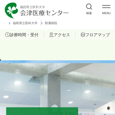
外来受診の方
検索
MENU
入院・ご面会の方
福島県立医科大学
附属病院
診療時間・受付
アクセス
フロアマップ
診療科
部門
ご相談
当院について
医療関係者の方へ
福島県立医科大学 会津診療セン