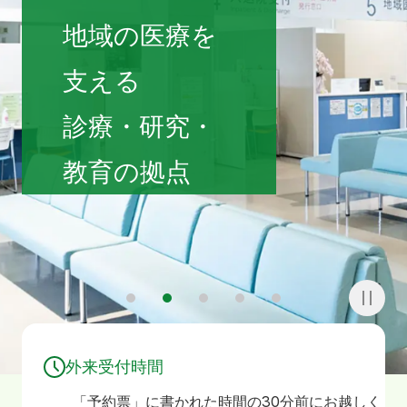
寄附
お問い合わせ
地域の医療を
支える
診療・研究・
教育の拠点
1
2
3
4
5
外来受付時間
「予約票」に書かれた時間の30分前にお越しく