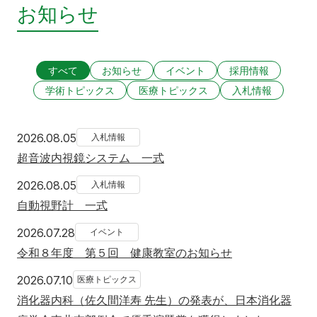
お知らせ
すべて
お知らせ
イベント
採用情報
学術トピックス
医療トピックス
入札情報
2026年8月5日
2026.08.05
入札情報
超音波内視鏡システム 一式
2026年8月5日
2026.08.05
入札情報
自動視野計 一式
2026年7月28日
2026.07.28
イベント
令和８年度 第５回 健康教室のお知らせ
2026年7月10日
2026.07.10
医療トピックス
消化器内科（佐久間洋寿 先生）の発表が、日本消化器