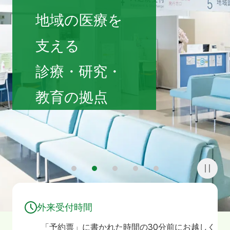
寄附
お問い合わせ
地域の医療を
支える
診療・研究・
教育の拠点
1
2
3
4
5
外来受付時間
「予約票」に書かれた時間の30分前にお越しく