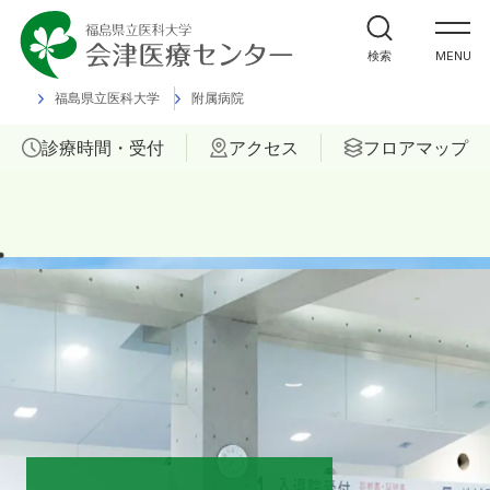
外来受診の方
検索
MENU
入院・ご面会の方
福島県立医科大学
附属病院
診療時間・受付
アクセス
フロアマップ
診療科
部門
ご相談
当院について
医療関係者の方へ
福島県立医科大学 会津診療セン