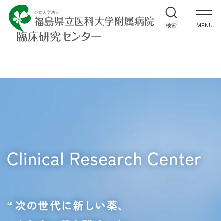
患者さんへ
検索
MENU
治験依頼の方へ
製造販売後調査依頼の方へ
医師・IRB委員へ（学内専用）
センター紹介
センターへのお問合せ
寄附
お問い合わせ