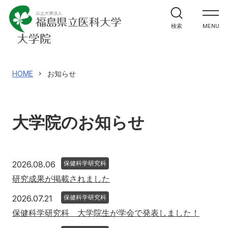
医学研究科
検索
MENU
看護学研究科
保健科学研究科
HOME
お知らせ
入試情報
大学院のお知らせ
アクセス
寄附
English
お問い合わせ
2026年8月6日
2026.08.06
保健科学研究科
研究成果が掲載されました
対象者別
2026年7月21日
2026.07.21
保健科学研究科
地域の方へ
来院の方（診療）へ
保健科学研究科 大学院生が学会で発表しました！