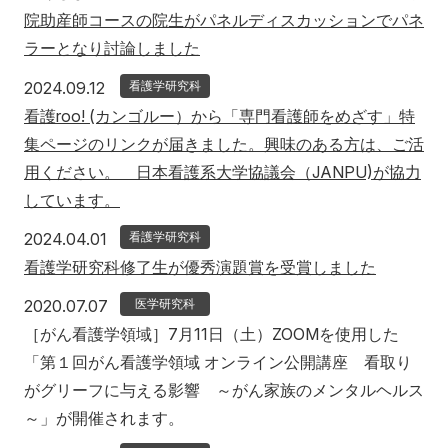
院助産師コースの院生がパネルディスカッションでパネ
ラーとなり討論しました
2024年9月12日
2024.09.12
看護学研究科
看護roo! (カンゴルー）から「専門看護師をめざす」特
集ページのリンクが届きました。興味のある方は、ご活
用ください。 日本看護系大学協議会（JANPU)が協力
しています。
2024年4月1日
2024.04.01
看護学研究科
看護学研究科修了生が優秀演題賞を受賞しました
2020年7月7日
2020.07.07
医学研究科
［がん看護学領域］7月11日（土）ZOOMを使用した
「第１回がん看護学領域 オンライン公開講座 看取り
がグリーフに与える影響 ～がん家族のメンタルヘルス
～」が開催されます。