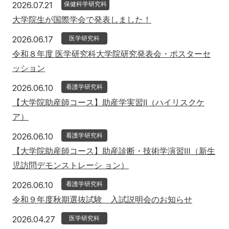
2026年7月21日
2026.07.21
保健科学研究科
入学希望の方へ
在学生の方へ
大学院生が国際学会で発表しました！
卒業生の方へ
教職員の方へ
2026年6月17日
2026.06.17
医学研究科
令和８年度 医学研究科大学院研究発表会・ポスターセ
教職員募集（採用情報）
取材・撮影申し込み
ッション
2026年6月10日
2026.06.10
看護学研究科
【大学院助産師コース】助産学実習Ⅱ（ハイリスクケ
ア）
2026年6月10日
2026.06.10
看護学研究科
【大学院助産師コース】助産診断・技術学演習Ⅲ（新生
児訪問デモンストレーシ ョン）
2026年6月10日
2026.06.10
看護学研究科
令和９年度秋期選抜試験 入試説明会のお知らせ
2026年4月27日
2026.04.27
医学研究科