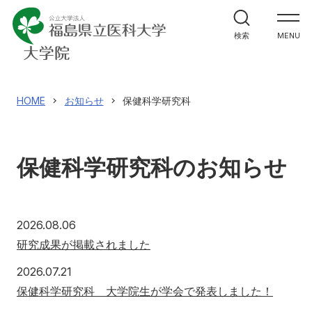
医学研究科
検索
MENU
看護学研究科
保健科学研究科
HOME
お知らせ
保健科学研究科
入試情報
保健科学研究科のお知らせ
アクセス
寄附
English
お問い合わせ
2026年8月6日
2026.08.06
研究成果が掲載されました
対象者別
2026年7月21日
2026.07.21
地域の方へ
来院の方（診療）へ
保健科学研究科 大学院生が学会で発表しました！