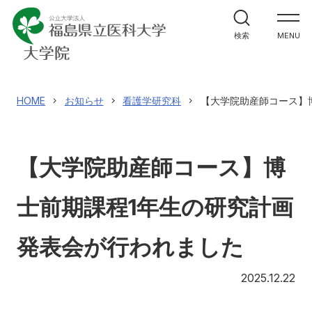
医学研究科
検索
MENU
看護学研究科
保健科学研究科
HOME
お知らせ
看護学研究科
【大学院助産師コース】
入試情報
【大学院助産師コース】博
士前期課程1年生の研究計画
アクセス
寄附
English
お問い合わせ
発表会が行われました
対象者別
20
2025.12.22
地域の方へ
来院の方（診療）へ