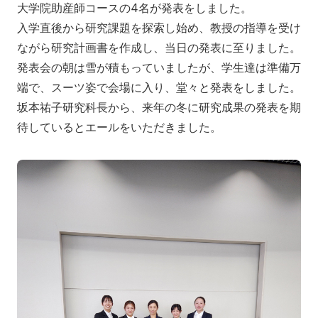
大学院助産師コースの4名が発表をしました。
入学希望の方へ
在学生の方へ
入学直後から研究課題を探索し始め、教授の指導を受け
卒業生の方へ
教職員の方へ
ながら研究計画書を作成し、当日の発表に至りました。
発表会の朝は雪が積もっていましたが、学生達は準備万
教職員募集（採用情報）
取材・撮影申し込み
端で、スーツ姿で会場に入り、堂々と発表をしました。
坂本祐子研究科長から、来年の冬に研究成果の発表を期
待しているとエールをいただきました。