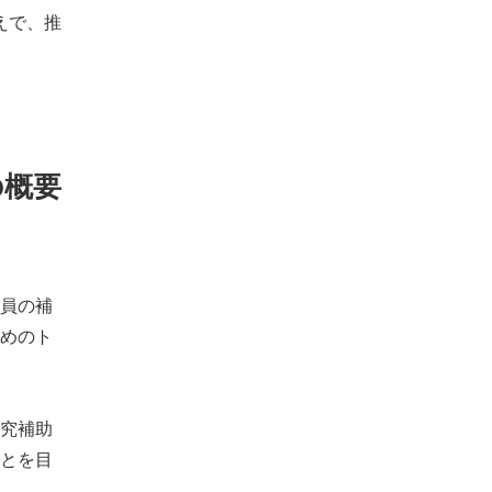
えで、推
の概要
員の補
めのト
究補助
とを目