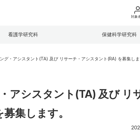
対象
地域の方へ
看護学研究科
保健科学研究科
来院の方（診療）
入学希望の方へ
ング・アシスタント(TA) 及び リサーチ・アシスタント(RA) を募集し
在学生の方へ
卒業生の方へ
・アシスタント(TA) 及び リ
教職員の方へ
 を募集します。
教職員募集（採用
202
取材・撮影申し込