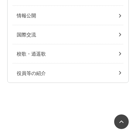
情報公開
国際交流
校歌・逍遥歌
役員等の紹介
ペ