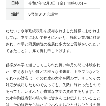
ふくしま国際医療科学センター
日時
令和7年12月3日（金）10時00分～
入試情報
学内向け医療施設
研究関連
福島県地域医療支援センター
場所
8号館S101会議室
広報活動
入試情報
産学連携・寄附講座
附属病院
ふくしま子ども・女性医療支援センター
看護学部
医学部
情報公開
委員会等
ただいま永年勤続表彰を授与されました皆様におかれま
県民健康調査 HP
看護学部
アクセス
寄附
English
お問い合わせ
しては、本学において長きにわたり、幅広い業務に精励
国際交流
研究情報公開
ふたば救急総合医療支援センター
保健科学部
され、本学と附属病院の発展に多大なご貢献をいただい
校歌・逍遥歌
てきたことに、厚く御礼申し上げます。
規則・細則等
対象者別
公開講座
別科助産学専攻
本学との研究（連携）ご検討の方へ
エコチル調査 福島ユニットセンター HP
大学院
皆様が本学で過ごしてこられた長い年月の間に体験され
地域の方へ
来院の方（診療）へ
会津医療センター
保健科学部
た、数えきれないほどの様々な出来事、トラブルなどと
よくあるご質問（FAQ）
F-REIとの連携について
オープンキャンパス
入学希望の方へ
在学生の方へ
それへの対応は、その程度の大小を問わず、そしてその
保健医療交流事業
学生生活レポート
対応が成功したものであっても、失敗に終わったもので
卒業生の方へ
教職員の方へ
あっても、いずれもが貴重な本学の資産であります。こ
の永年勤続表彰の場で常に皆さんにお伝えしていること
教職員募集（採用情報）
取材・撮影申し込み
は、その経験から得たノウハウをおひとりおひとりの属