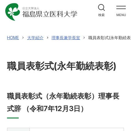
大学紹介
検索
MENU
大学紹介
理事長兼学長室
教育
HOME
大学紹介
理事長兼学長室
職員表彰式(永年勤続表
福島県立医科大学の理念
教育
ガバナンス・コード
研究
職員表彰式(永年勤続表彰)
3つの方針（ポリシー）
研究
大学のあゆみ（概要）
研究者情報検索
診療
役員等の紹介
研究成果情報
職員表彰式（永年勤続表彰）理事長
診療
大学の組織
医学部
学術成果リポジトリ
式辞 （令和7年12月3日）
地域貢献
キャンパスの施設
業績集
センター・施設
地域貢献
震災・放射線関連論文・著作集