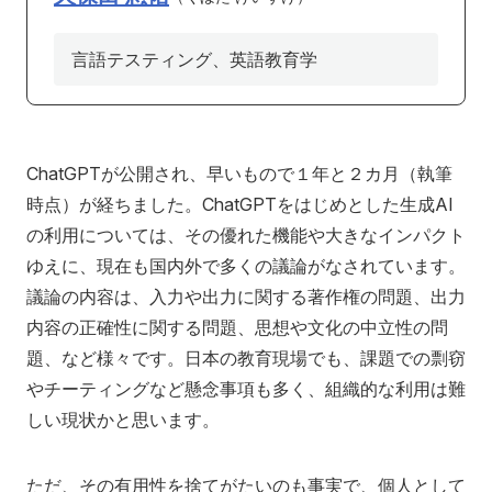
アクセス
寄附
English
お問い合わせ
言語テスティング、英語教育学
対象者別
地域の方へ
来院の方（診療）へ
ChatGPTが公開され、早いもので１年と２カ月（執筆
時点）が経ちました。ChatGPTをはじめとした生成AI
入学希望の方へ
在学生の方へ
の利用については、その優れた機能や大きなインパクト
卒業生の方へ
教職員の方へ
ゆえに、現在も国内外で多くの議論がなされています。
議論の内容は、入力や出力に関する著作権の問題、出力
教職員募集（採用情報）
取材・撮影申し込み
内容の正確性に関する問題、思想や文化の中立性の問
題、など様々です。日本の教育現場でも、課題での剽窃
やチーティングなど懸念事項も多く、組織的な利用は難
しい現状かと思います。
ただ、その有用性を捨てがたいのも事実で、個人として