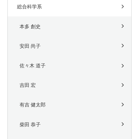
総合科学系
本多 創史
安田 尚子
佐々木 道子
吉田 宏
有吉 健太郎
柴田 恭子