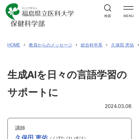
学部案内
検索
MENU
学科紹介
大学院案内
HOME
教員からのメッセージ
総合科学系
久保田 恵佑
進路・就職関係
生成AIを日々の言語学習の
教員メッセージ
サポートに
施設紹介
20
2024.03.08
入試情報
講師
久保田 恵佑
くぼた けいすけ