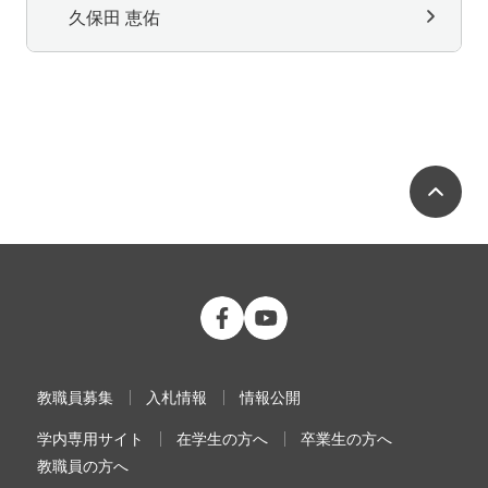
久保田 恵佑
ペ
公立大学法人 福島県立医科大学 Fac
公立大学法人 福島県立医科大学
教職員募集
入札情報
情報公開
学内専用サイト
在学生の方へ
卒業生の方へ
教職員の方へ