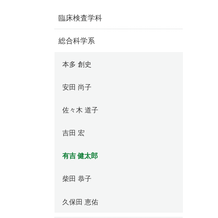
臨床検査学科
総合科学系
本多 創史
安田 尚子
佐々木 道子
吉田 宏
有吉 健太郎
柴田 恭子
久保田 恵佑