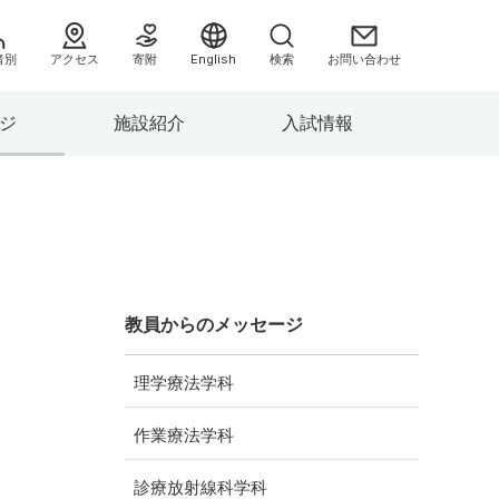
者別
アクセス
寄附
English
検索
お問い合わせ
ジ
施設紹介
入試情報
へ
教員からのメッセージ
理学療法学科
情報）
作業療法学科
み
診療放射線科学科