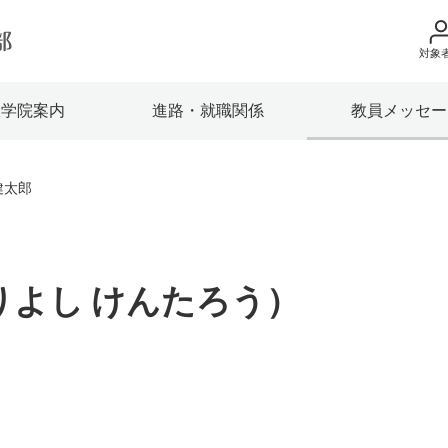
対象
地域の方へ
大学院案内
進路・就職関係
教員メッセー
来院の方（診療）
入学希望の方へ
健太郎
在学生の方へ
卒業生の方へ
りよし けんたろう）
教職員の方へ
教職員募集（採用
取材・撮影申し込